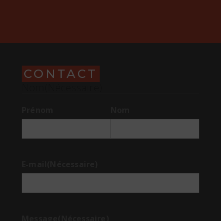
CONTACT
Nom
(Nécessaire)
Prénom
Nom
E-mail
(Nécessaire)
Message
(Nécessaire)