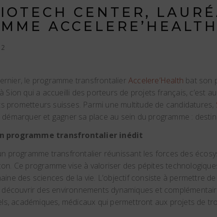
BIOTECH CENTER, LAUR
MME ACCELERE’HEALT
22
rnier, le programme transfrontalier
Accelere’Health
bat son p
à Sion qui a accueilli des porteurs de projets français, c’est 
jets prometteurs suisses. Parmi une multitude de candidatures,
 démarquer et gagner sa place au sein du programme : destin
un programme transfrontalier inédit
 un programme transfrontalier réunissant les forces des écos
on. Ce programme vise à valoriser des pépites technologique
ine des sciences de la vie. L’objectif consiste à permettre de
e découvrir des environnements dynamiques et complémentaire
iels, académiques, médicaux qui permettront aux projets de tr