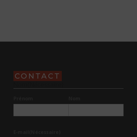
E READING
CONTACT
Nom
(Nécessaire)
Prénom
Nom
E-mail
(Nécessaire)