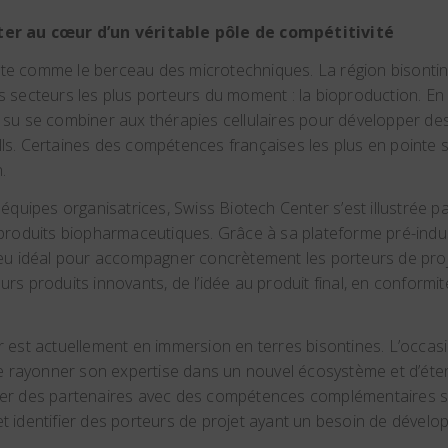
er au cœur d’un véritable pôle de compétitivité
e comme le berceau des microtechniques. La région bisontine
 secteurs les plus porteurs du moment : la bioproduction. En e
su se combiner aux thérapies cellulaires pour développer de
s. Certaines des compétences françaises les plus en pointe 
.
équipes organisatrices, Swiss Biotech Center s’est illustrée pa
produits biopharmaceutiques. Grâce à sa plateforme pré-industr
ieu idéal pour accompagner concrètement les porteurs de proj
rs produits innovants, de l’idée au produit final, en conformi
 est actuellement en immersion en terres bisontines. L’occasi
re rayonner son expertise dans un nouvel écosystème et d’ét
ifier des partenaires avec des compétences complémentaires s
 identifier des porteurs de projet ayant un besoin de dével