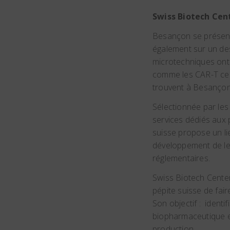
Swiss Biotech Cent
Besançon se présent
également sur un des
microtechniques ont 
comme les CAR-T cell
trouvent à Besançon
Sélectionnée par les 
services dédiés aux 
suisse propose un l
développement de leu
réglementaires.
Swiss Biotech Center
pépite suisse de fai
Son objectif : ident
biopharmaceutique et
production.