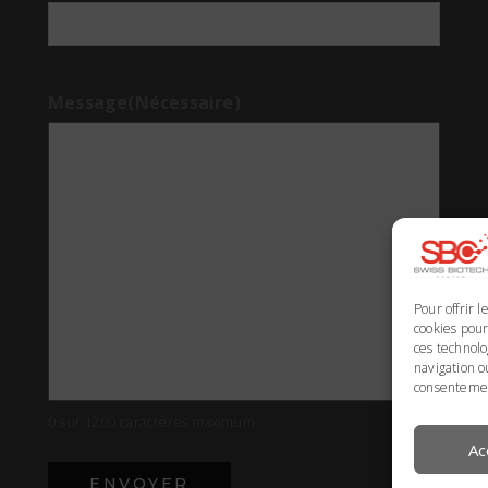
Message
(Nécessaire)
Pour offrir 
cookies pour
ces technol
navigation o
consentement
0 sur 1200 caractères maximum
Ac