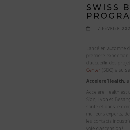
SWISS 
PROGRA
7 FÉVRIER 20
Lancé en automne de
première expédition 
d’accueillir des pro
Center
(SBC) a su se
Accelere’Health, 
Accelere’Health est
Sion, Lyon et Besanç
santé et dans le doma
meilleurs experts, d
les contacts industr
voie d’ascension !