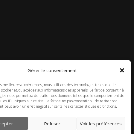
Gérer le consentement
les meilleures expériences, nous utilisons des technologies telles que les
 stocker et/ou accéder aux informations des appareils. Le fait de consentir à
ogies nous permettra de traiter des données telles que le comportement de
u les ID uniques sur ce site. Le fait de ne pas consentir ou de retirer son
 peut avoir un effet négatif sur certaines caractéristiques et fonctions.
cepter
Refuser
Voir les préférences