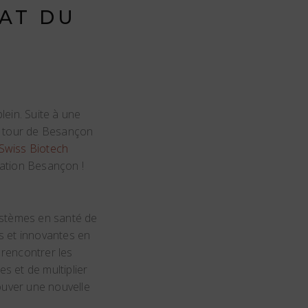
ÉAT DU
H
lein. Suite à une
au tour de Besançon
Swiss Biotech
ation Besançon !
ystèmes en santé de
s et innovantes en
 rencontrer les
s et de multiplier
ouver une nouvelle